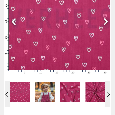
22
21
20
19
18
17
16
15
14
13
12
11
10
9
8
7
6
5
4
3
2
1
0
5
10
15
20
25
30
0
1
2
3
4
6
7
8
9
11
12
13
14
16
17
18
19
21
22
23
24
26
27
28
29
31