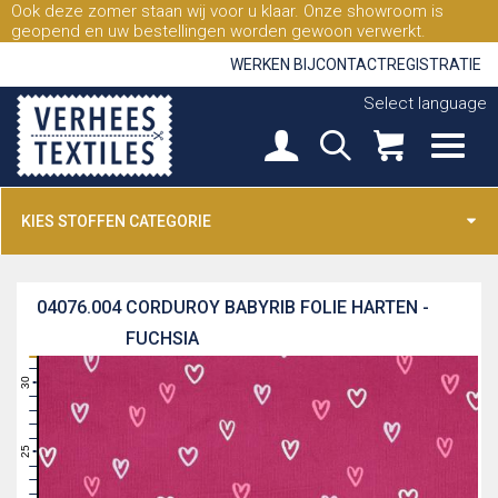
Ook deze zomer staan wij voor u klaar. Onze showroom is
geopend en uw bestellingen worden gewoon verwerkt.
WERKEN BIJ
CONTACT
REGISTRATIE
Select language
KIES STOFFEN CATEGORIE
04076.004
CORDUROY BABYRIB FOLIE HARTEN -
FUCHSIA
31
30
29
28
27
26
25
24
23