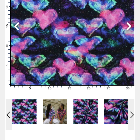
22
21
20
19
18
17
16
15
14
13
12
11
10
9
8
7
6
5
4
3
2
1
0
5
10
15
20
25
30
0
1
2
3
4
6
7
8
9
11
12
13
14
16
17
18
19
21
22
23
24
26
27
28
29
31