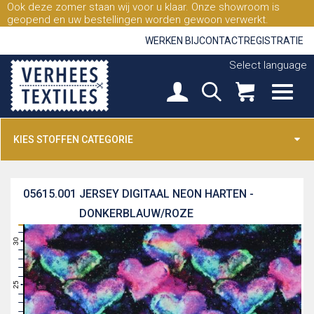
Ook deze zomer staan wij voor u klaar. Onze showroom is
geopend en uw bestellingen worden gewoon verwerkt.
WERKEN BIJ
CONTACT
REGISTRATIE
Select language
KIES STOFFEN CATEGORIE
05615.001
JERSEY DIGITAAL NEON HARTEN -
DONKERBLAUW/ROZE
31
30
29
28
27
26
25
24
23