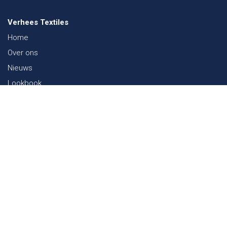
Verhees Textiles
Home
Over ons
Nieuws
Lookbook
Duurzaamheid in de Textiel
Beurzen
Werken bij
Contact
Webshop
FAQ
Sitemap
Contact