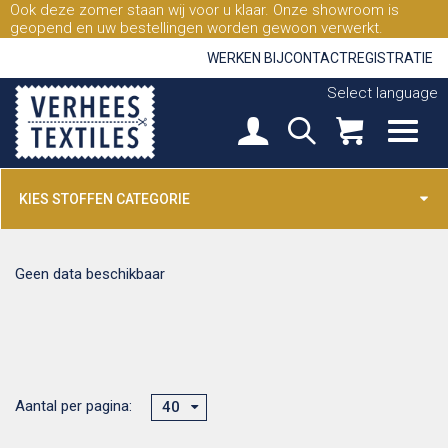
Ook deze zomer staan wij voor u klaar. Onze showroom is
geopend en uw bestellingen worden gewoon verwerkt.
WERKEN BIJ
CONTACT
REGISTRATIE
Select language
KIES STOFFEN CATEGORIE
Geen data beschikbaar
Aantal per pagina:
40