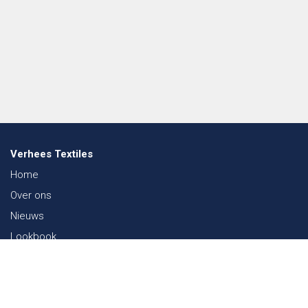
Verhees Textiles
Home
Over ons
Nieuws
Lookbook
Duurzaamheid in de Textiel
Beurzen
Werken bij