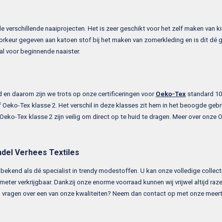
e verschillende naaiprojecten. Het is zeer geschikt voor het zelf maken van k
keur gegeven aan katoen stof bij het maken van zomerkleding en is dit dé g
al voor beginnende naaister.
 en daarom zijn we trots op onze certificeringen voor
Oeko-Tex
standard 100
f Oeko-Tex klasse 2. Het verschil in deze klasses zit hem in het beoogde gebr
eko-Tex klasse 2 zijn veilig om direct op te huid te dragen. Meer over onze O
ndel Verhees Textiles
 bekend als dé specialist in trendy modestoffen. U kan onze volledige collecti
meter verkrijgbaar. Dankzij onze enorme voorraad kunnen wij vrijwel altijd ra
t u vragen over een van onze kwaliteiten? Neem dan contact op met onze meer