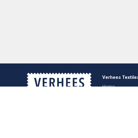
Verhees Textile
Home
Over ons
Nieuws
Lookbook