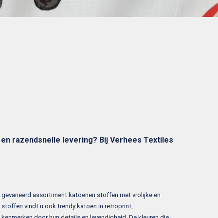
en razendsnelle levering? Bij Verhees Textiles
n gevarieerd assortiment katoenen stoffen met vrolijke en
stoffen vindt u ook trendy katoen in retroprint,
ich kenmerken door hun details en levendigheid. De kleuren die