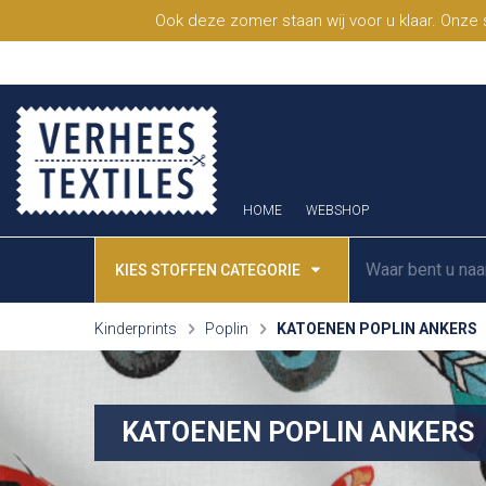
Ook deze zomer staan wij voor u klaar. Onze
HOME
WEBSHOP
KIES STOFFEN CATEGORIE
Kinderprints
Poplin
KATOENEN POPLIN ANKERS
KATOENEN POPLIN ANKERS