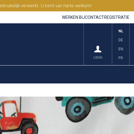
ruikelijk verwerkt. U bent van harte welkom!
WERKEN BIJ
CONTACT
REGISTRATIE
NL
DE
EN
LOGIN
FR