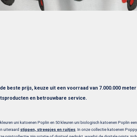
e beste prijs, keuze uit een voorraad van 7.000.000 meter 
itsproducten en betrouwbare service.
0 kleuren uni katoenen Poplin en 50 kleuren uni biologisch katoenen Poplin ee
jn uiteraard
stippen, streepjes en ruitjes
. In onze collectie katoenen Poppy 
ze printcollectie zijn rotatie of digitaal gedrukt, waarbij de digitale prints z