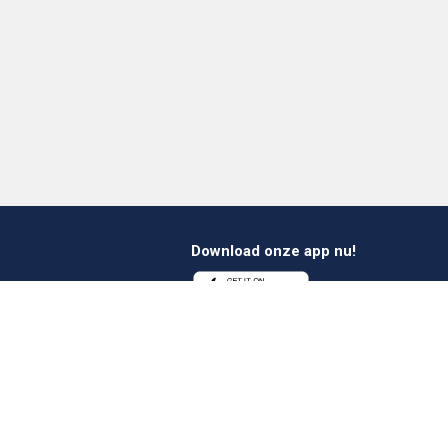
Download onze app nu!
1 412 647 347
es@verheestextiles.com
Volg ons op social
media!