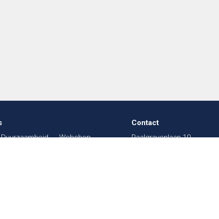
s
Contact
Duurzaamheid
Webshop
Paalgravenlaan 10
in de Textiel
FAQ
5342 LR
Oss
003
Beurzen
Sitemap
The Netherlands
sal
Werken bij
Contact