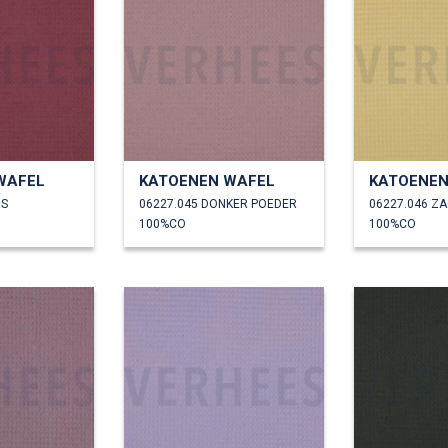
WAFEL
KATOENEN WAFEL
KATOENEN
RS
06227.045 DONKER POEDER
06227.046 Z
100%CO
100%CO