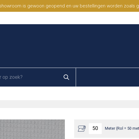
 showroom is gewoon geopend en uw bestellingen worden zoals geb
Meter (Rol = 50 met