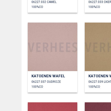
06227.032 CAMEL
06227.033 OKE
100%CO
100%CO
KATOENEN WAFEL
KATOENEN 
06227.037 OUDROZE
06227.039 LICH
100%CO
100%CO