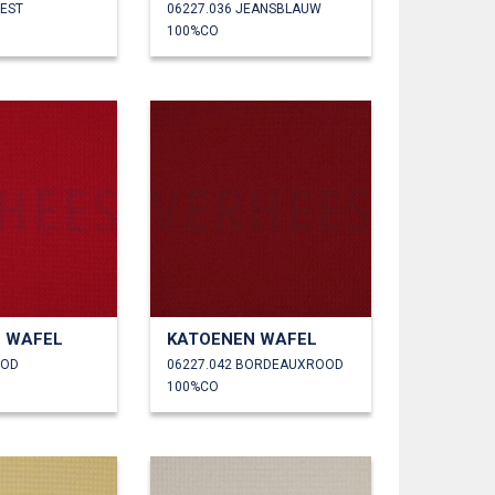
OEST
06227.036 JEANSBLAUW
100%CO
 WAFEL
KATOENEN WAFEL
OOD
06227.042 BORDEAUXROOD
100%CO