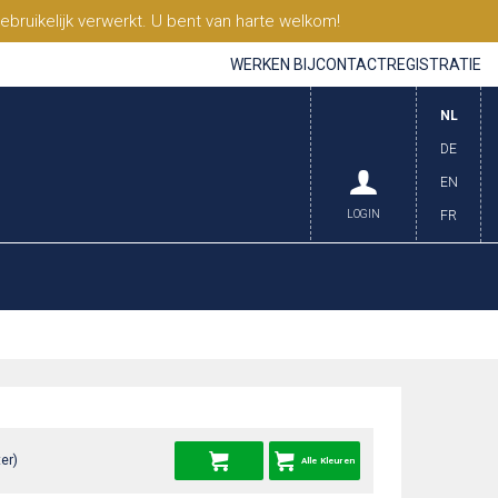
ruikelijk verwerkt. U bent van harte welkom!
WERKEN BIJ
CONTACT
REGISTRATIE
NL
DE
EN
LOGIN
FR
er)
Alle Kleuren