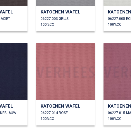
WAFEL
KATOENEN WAFEL
KATOENEN
RACIET
06227.003 GRIJS
06227.005 E
100%CO
100%CO
WAFEL
KATOENEN WAFEL
KATOENEN
INEBLAUW
06227.014 ROSE
06227.015 M
100%CO
100%CO