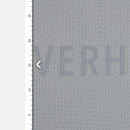
28
27
26
25
24
23
22
21
20
19
18
17
16
15
14
13
12
11
10
9
8
7
6
5
4
3
2