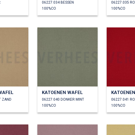
R
06227.034 BESSEN
06227.035 R
100%CO
100%CO
WAFEL
KATOENEN WAFEL
KATOENEN
T ZAND
06227.040 DONKER MINT
06227.041 R
100%CO
100%CO