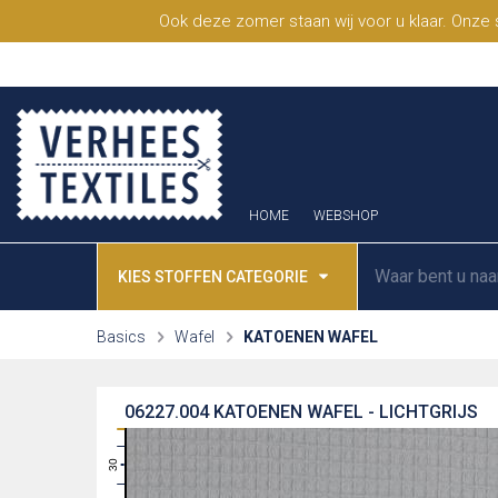
Ook deze zomer staan wij voor u klaar. Onze
HOME
WEBSHOP
KIES STOFFEN CATEGORIE
Basics
Wafel
KATOENEN WAFEL
06227.004
KATOENEN WAFEL - LICHTGRIJS
31
30
29