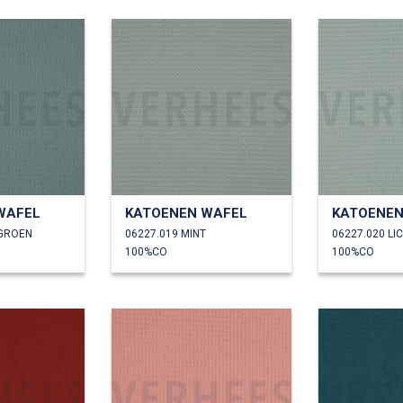
WAFEL
KATOENEN WAFEL
KATOENEN
DGROEN
06227.019 MINT
06227.020 LI
100%CO
100%CO