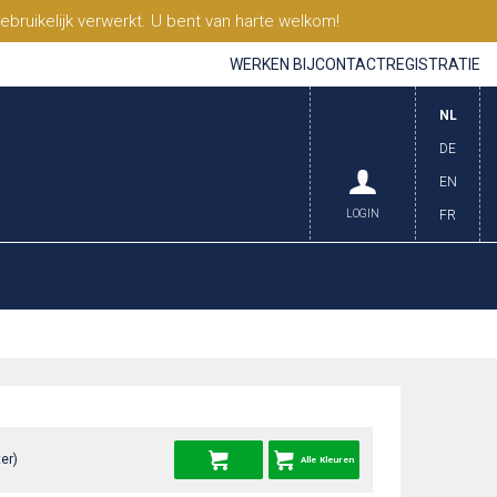
ruikelijk verwerkt. U bent van harte welkom!
WERKEN BIJ
CONTACT
REGISTRATIE
NL
DE
EN
LOGIN
FR
er)
Alle Kleuren