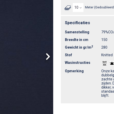
Meter (Gedoubleerd 
Specificaties
Samenstelling
79%CO
Breedte in cm
150
2
Gewicht in gr/m
280
Stof
Knitted
Wasinstructies
Opmerking
Onze ka
dubbelg
zachte 
zijden. 
dikker,
standaar
blijft.