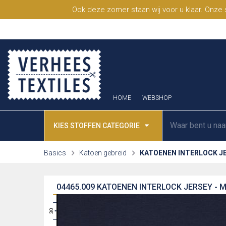
Ook deze zomer staan wij voor u klaar. Onze
HOME
WEBSHOP
KIES STOFFEN CATEGORIE
Basics
Katoen gebreid
KATOENEN INTERLOCK J
04465.009
KATOENEN INTERLOCK JERSEY - 
31
30
29