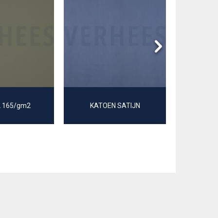
 165/gm2
KATOEN SATIJN
SOFT 