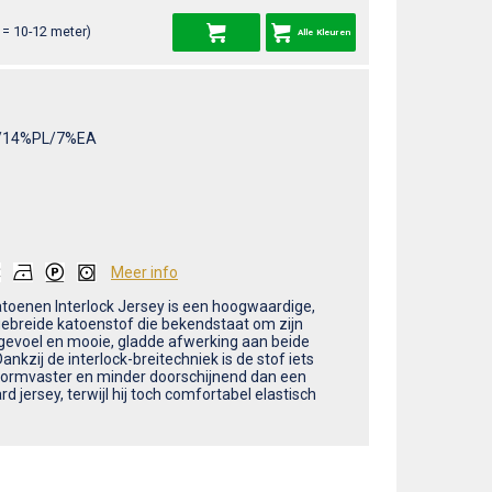
= 10-12 meter)
Alle Kleuren
/14%PL/7%EA
Meer info
toenen Interlock Jersey is een hoogwaardige,
ebreide katoenstof die bekendstaat om zijn
gevoel en mooie, gladde afwerking aan beide
Dankzij de interlock-breitechniek is de stof iets
 vormvaster en minder doorschijnend dan een
d jersey, terwijl hij toch comfortabel elastisch