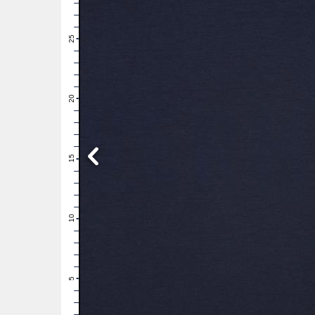
28
27
26
25
24
23
22
21
20
19
18
17
16
15
14
13
12
11
10
9
8
7
6
5
4
3
2