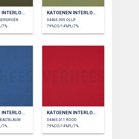
KATOENEN INTERLOCK JERSEY
KATOENEN INTERLOCK JERSEY
EGERGROEN
04465.005 OLIJF
79%CO/14%PL/7%EA
79%CO/14%PL/7%EA
KATOENEN INTERLOCK JERSEY
KATOENEN INTERLOCK JERSEY
OBALTBLAUW
04465.011 ROOD
79%CO/14%PL/7%EA
79%CO/14%PL/7%EA