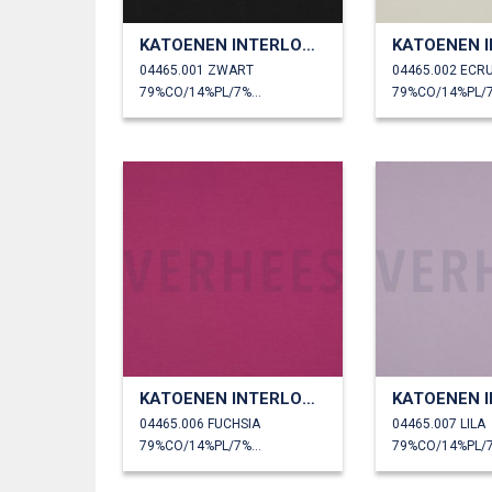
KATOENEN INTERLOCK JERSEY
04465.001 ZWART
04465.002 ECR
79%CO/14%PL/7%EA
KATOENEN INTERLOCK JERSEY
04465.006 FUCHSIA
04465.007 LILA
79%CO/14%PL/7%EA