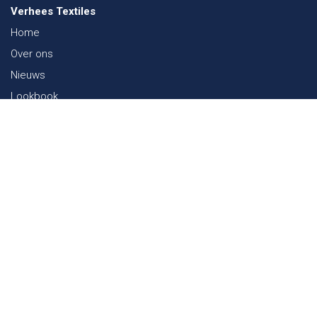
Verhees Textiles
Home
Over ons
Nieuws
Lookbook
Duurzaamheid in de Textiel
Beurzen
Werken bij
Contact
Webshop
FAQ
Sitemap
Contact
Paalgravenlaan 10