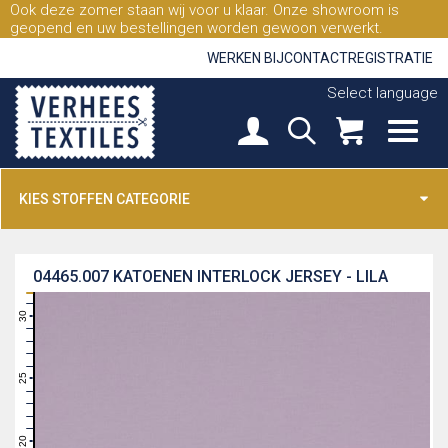
Ook deze zomer staan wij voor u klaar. Onze showroom is
geopend en uw bestellingen worden gewoon verwerkt.
WERKEN BIJ
CONTACT
REGISTRATIE
Select language
KIES STOFFEN CATEGORIE
04465.007
KATOENEN INTERLOCK JERSEY - LILA
31
30
29
28
27
26
25
24
23
22
21
20