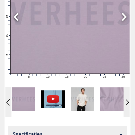
19
18
17
16
15
14
13
12
11
10
9
8
7
6
5
4
3
2
1
0
5
10
15
20
25
30
0
1
2
3
4
6
7
8
9
11
12
13
14
16
17
18
19
21
22
23
24
26
27
28
29
31
Specificaties