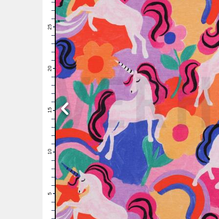
28
27
26
25
24
23
22
21
20
19
18
17
16
15
14
13
12
11
10
9
8
7
6
5
4
3
2