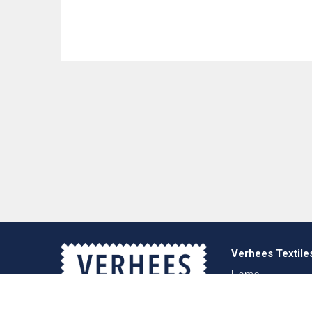
Verhees Textile
Home
Over ons