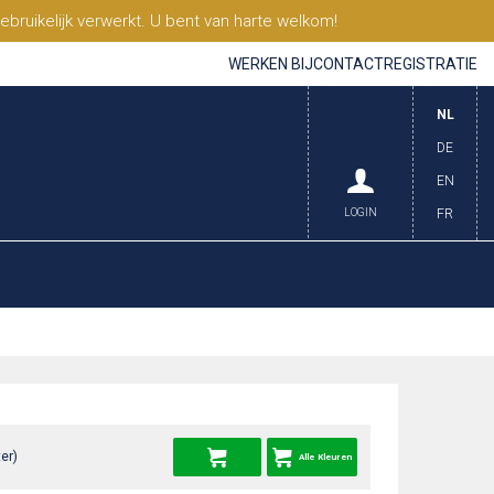
ruikelijk verwerkt. U bent van harte welkom!
WERKEN BIJ
CONTACT
REGISTRATIE
NL
DE
EN
LOGIN
FR
er)
Alle Kleuren