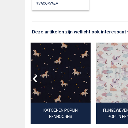
95%CO/5%EA
Deze artikelen zijn wellicht ook interessant
RY GOTS
KATOENEN POPLIN
FIJNGEWEVE
EENHOORNS
POPLIN E