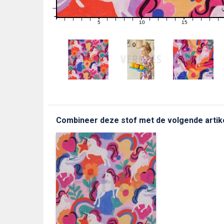
1
0
0
5
10
15
1
2
3
4
6
7
8
9
11
12
13
14
16
17
18
19
Combineer deze stof met de volgende artik