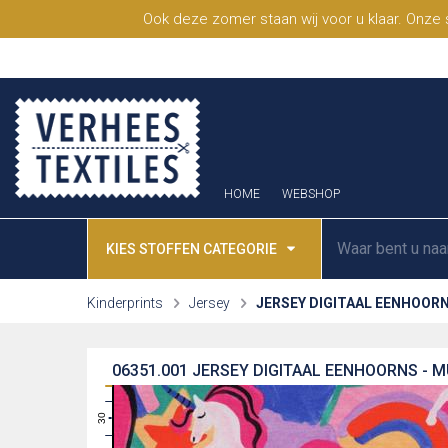
Ook deze zomer staan wij voor u klaar. Onze
HOME
WEBSHOP
KIES STOFFEN CATEGORIE
Kinderprints
Jersey
JERSEY DIGITAAL EENHOOR
06351.001
JERSEY DIGITAAL EENHOORNS - M
31
30
29