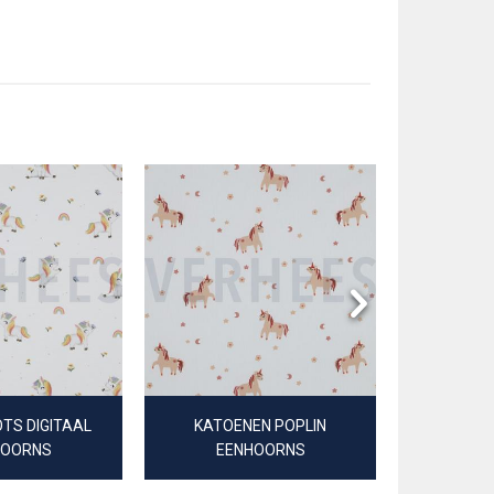
TS DIGITAAL
KATOENEN POPLIN
JERSE
HOORNS
EENHOORNS
EE