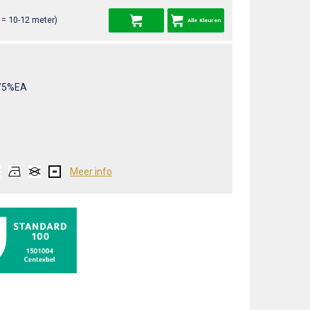
= 10-12 meter)
Alle Kleuren
/5%EA
Meer info