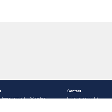
s
Contact
Duurzaamheid
Webshop
Paalgravenlaan 10
in de Textiel
FAQ
5342 LR
Oss
003