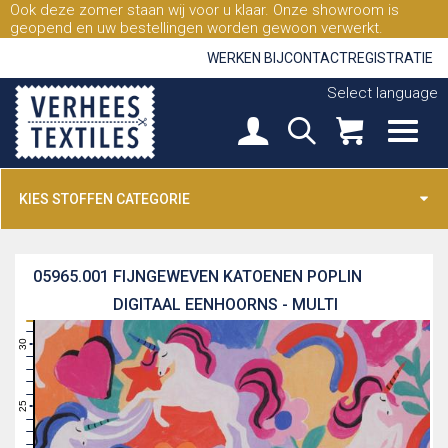
Ook deze zomer staan wij voor u klaar. Onze showroom is
geopend en uw bestellingen worden gewoon verwerkt.
WERKEN BIJ
CONTACT
REGISTRATIE
Select language
KIES STOFFEN CATEGORIE
05965.001
FIJNGEWEVEN KATOENEN POPLIN
DIGITAAL EENHOORNS - MULTI
31
30
29
28
27
26
25
24
23