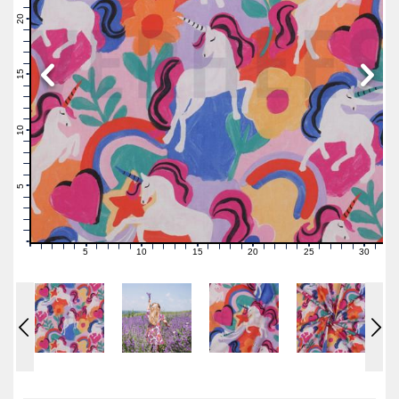
22
21
20
19
18
17
16
15
14
13
12
11
10
9
8
7
6
5
4
3
2
1
0
5
10
15
20
25
30
0
1
2
3
4
6
7
8
9
11
12
13
14
16
17
18
19
21
22
23
24
26
27
28
29
31