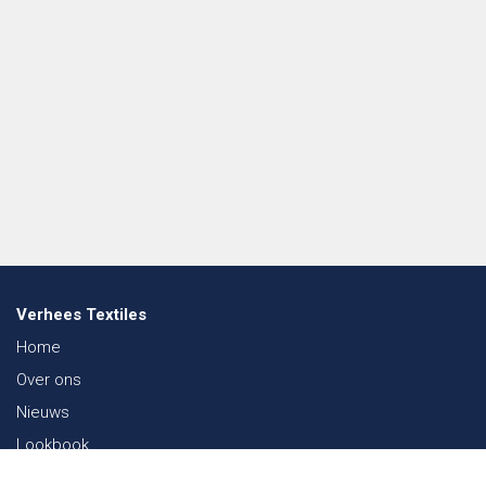
Verhees Textiles
Home
Over ons
Nieuws
Lookbook
Duurzaamheid in de Textiel