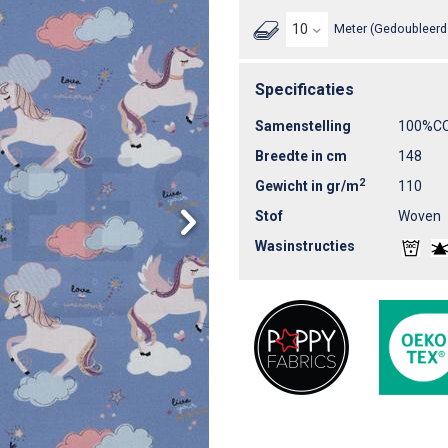
Meter (Gedoubleerd 
Specificaties
Samenstelling
100%C
Breedte in cm
148
2
Gewicht in gr/m
110
Stof
Woven
Wasinstructies