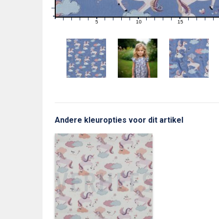
1
0
0
5
10
15
1
2
3
4
6
7
8
9
11
12
13
14
16
17
18
19
Andere kleuropties voor dit artikel