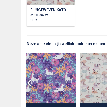
FIJNGEWEVEN KATOENEN POPLIN EENHOORNS
06888.002 WIT
100%CO
Deze artikelen zijn wellicht ook interessant
WEEL