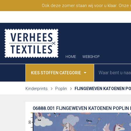
Ook deze zomer staan wij voor u klaar. Onze
HOME
WEBSHOP
KIES STOFFEN CATEGORIE
Kinderprints
Poplin
FIJNGEWEVEN KATOENEN P
06888.001
FIJNGEWEVEN KATOENEN POPLIN
31
30
29