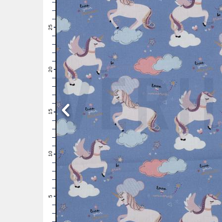
28
27
26
25
24
23
22
21
20
19
18
17
16
15
14
13
12
11
10
9
8
7
6
5
4
3
2