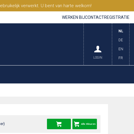
ruikelijk verwerkt. U bent van harte welkom!
WERKEN BIJ
CONTACT
REGISTRATIE
NL
DE
EN
LOGIN
FR
er)
Alle Kleuren