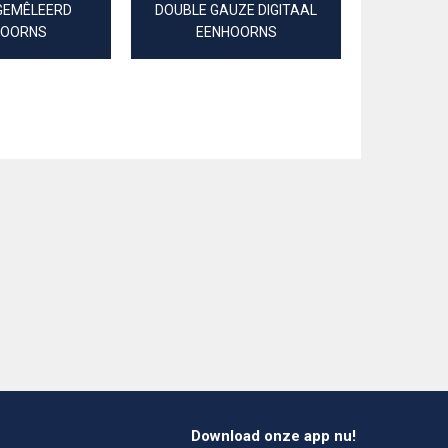
GEMÊLEERD
DOUBLE GAUZE DIGITAAL
FIJNGEW
HOORNS
EENHOORNS
POPLI
Download onze app nu!