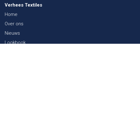
Verhees Textiles
Home
Over ons
Nieuws
Lookbook
Duurzaamheid in de Textiel
Beurzen
Werken bij
Contact
Webshop
FAQ
Sitemap
Contact
Paalgravenlaan 10