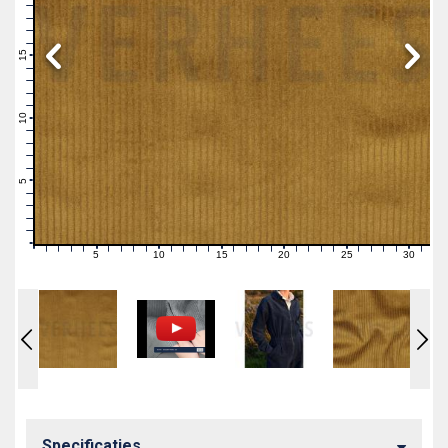
19
18
17
16
15
14
13
12
11
10
9
8
7
6
5
4
3
2
1
0
5
10
15
20
25
30
0
1
2
3
4
6
7
8
9
11
12
13
14
16
17
18
19
21
22
23
24
26
27
28
29
31
Specificaties