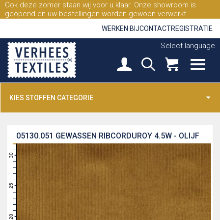
Ook deze zomer staan wij voor u klaar. Onze showroom is
geopend en uw bestellingen worden gewoon verwerkt.
WERKEN BIJ
CONTACT
REGISTRATIE
Select language
KIES STOFFEN CATEGORIE
05130.051
GEWASSEN RIBCORDUROY 4.5W - OLIJF
31
30
29
28
27
26
25
24
23
22
21
20