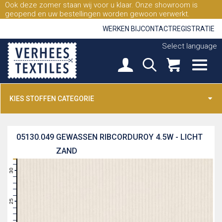
Ook deze zomer staan wij voor u klaar. Onze showroom is
geopend en uw bestellingen worden gewoon verwerkt.
WERKEN BIJ
CONTACT
REGISTRATIE
Select language
KIES STOFFEN CATEGORIE
05130.049
GEWASSEN RIBCORDUROY 4.5W - LICHT
ZAND
31
30
29
28
27
26
25
24
23