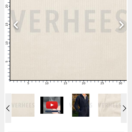
22
21
20
19
18
17
16
15
14
13
12
11
10
9
8
7
6
5
4
3
2
1
0
5
10
15
20
25
30
0
1
2
3
4
6
7
8
9
11
12
13
14
16
17
18
19
21
22
23
24
26
27
28
29
31