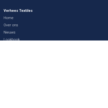
Verhees Textiles
Home
Over ons
Nieuws
Lookbook
Duurzaamheid in de Textiel
Beurzen
Werken bij
Contact
Webshop
FAQ
Sitemap
Contact