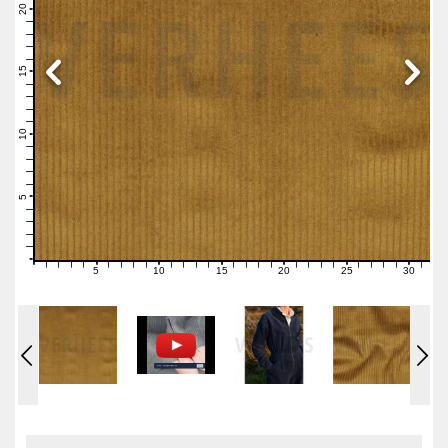
21
20
19
18
17
16
15
14
13
12
11
10
9
8
7
6
5
4
3
2
1
0
5
10
15
20
25
30
0
1
2
3
4
6
7
8
9
11
12
13
14
16
17
18
19
21
22
23
24
26
27
28
29
31