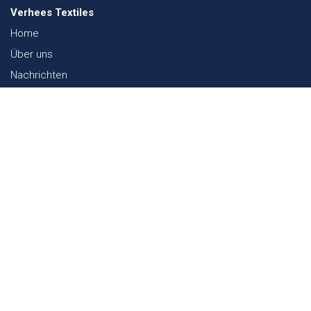
Verhees Textiles
Home
Über uns
Nachrichten
Lookbook
Textil und Nachhaltigkeit
Messen
Kontakt
Webshop
FAQ
Sitemap
Kontakt
Paalgravenlaan 10
5342 LR
Oss