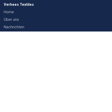
Verhees Textiles
Home
Über uns
Nachrichten
Lookbook
Textil und Nachhaltigkeit
Messen
Kontakt
Webshop
FAQ
Sitemap
Kontakt
Paalgravenlaan 10
5342 LR
Oss