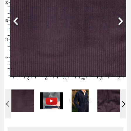
21
20
19
18
17
16
15
14
13
12
11
10
9
8
7
6
5
4
3
2
1
0
5
10
15
20
25
30
0
1
2
3
4
6
7
8
9
11
12
13
14
16
17
18
19
21
22
23
24
26
27
28
29
31