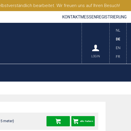
stverständlich bearbeitet. Wir freuen uns auf Ihren Besuch!
KONTAKT
MESSEN
REGISTRIERUNG
NL
DE
EN
LOGIN
FR
35 meter)
alle Farben