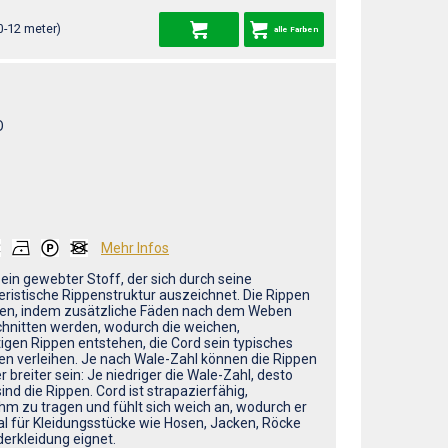
0-12 meter)
alle Farben
O
Mehr Infos
 ein gewebter Stoff, der sich durch seine
eristische Rippenstruktur auszeichnet. Die Rippen
en, indem zusätzliche Fäden nach dem Weben
hnitten werden, wodurch die weichen,
igen Rippen entstehen, die Cord sein typisches
n verleihen. Je nach Wale-Zahl können die Rippen
r breiter sein: Je niedriger die Wale-Zahl, desto
sind die Rippen. Cord ist strapazierfähig,
m zu tragen und fühlt sich weich an, wodurch er
eal für Kleidungsstücke wie Hosen, Jacken, Röcke
derkleidung eignet.