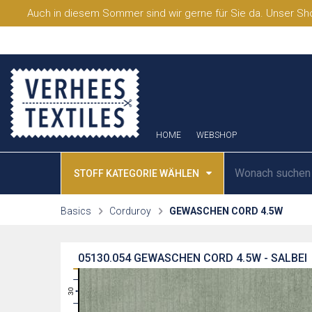
Auch in diesem Sommer sind wir gerne für Sie da. Unser Sho
HOME
WEBSHOP
STOFF KATEGORIE WÄHLEN
Basics
Corduroy
GEWASCHEN CORD 4.5W
05130.054
GEWASCHEN CORD 4.5W - SALBEI
31
30
29