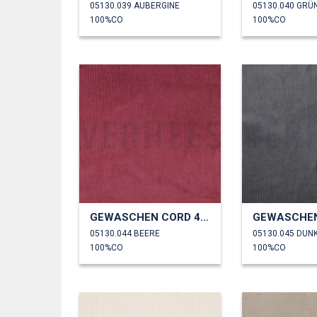
05130.039 AUBERGINE
05130.040 GRÜ
100%CO
100%CO
GEWASCHEN CORD 4.5W
05130.044 BEERE
05130.045 DUN
100%CO
100%CO