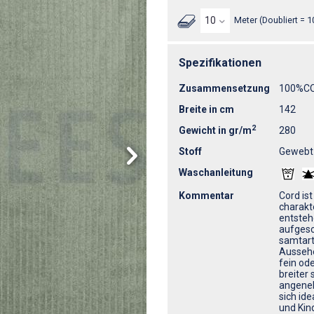
Meter (Doubliert = 1
Spezifikationen
Zusammensetzung
100%C
Breite in cm
142
2
Gewicht in gr/m
280
Stoff
Gewebt
Waschanleitung
Kommentar
Cord ist
charakt
entsteh
aufgesc
samtart
Aussehe
fein ode
breiter 
angeneh
sich id
und Kin