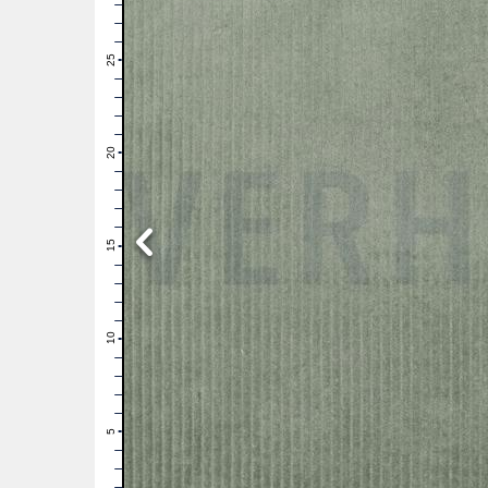
28
27
26
25
24
23
22
21
20
19
18
17
16
15
14
13
12
11
10
9
8
7
6
5
4
3
2