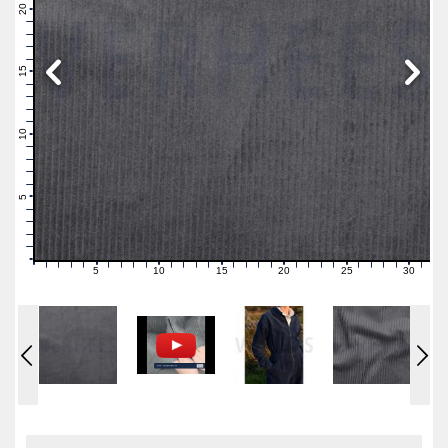
21
20
19
18
17
16
15
14
13
12
11
10
9
8
7
6
5
4
3
2
1
0
5
10
15
20
25
30
0
1
2
3
4
6
7
8
9
11
12
13
14
16
17
18
19
21
22
23
24
26
27
28
29
31