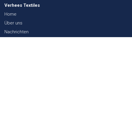
Verhees Textiles
Home
Über uns
Nachrichten
Lookbook
Textil und Nachhaltigkeit
Messen
Kontakt
Webshop
FAQ
Sitemap
Kontakt
Paalgravenlaan 10
5342 LR
Oss