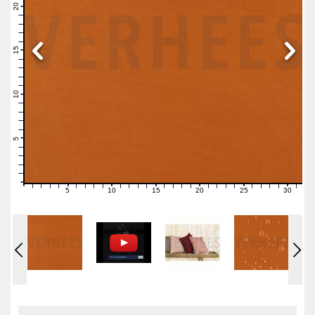
21
20
19
18
17
16
15
14
13
12
11
10
9
8
7
6
5
4
3
2
1
0
5
10
15
20
25
30
0
1
2
3
4
6
7
8
9
11
12
13
14
16
17
18
19
21
22
23
24
26
27
28
29
31