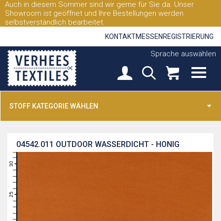
Auch in diesem Sommer sind wir gerne für Sie da. Unser
Showroom ist geöffnet und Ihre Bestellungen werden
selbstverständlich bearbeitet.
KONTAKT
MESSEN
REGISTRIERUNG
Sprache auswählen
STOFF KATEGORIE WÄHLEN
04542.011
OUTDOOR WASSERDICHT - HONIG
31
30
29
28
27
26
25
24
23
22