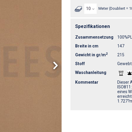
Meter (Doubliert = 1
Spezifikationen
Zusammensetzung
100%P
Breite in cm
147
2
Gewicht in gr/m
215
Stoff
Gewebt
Waschanleitung
Kommentar
Dieser A
ISO811:
eines W
erreich
1.727?m