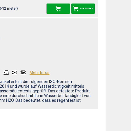
0-12 meter)
alle Farben
L
Mehr Infos
rtikel erfüllt die folgenden ISO-Normen:
2014 und wurde auf Wasserdichtigkeit mittels
assersäulentests geprüft. Das getestete Produkt
te eine durchschnittliche Wasserbeständigkeit von
m H2O. Das bedeutet, dass es regenfest ist.