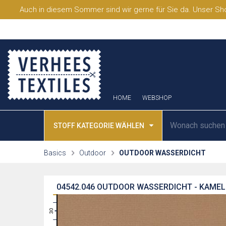
Auch in diesem Sommer sind wir gerne für Sie da. Unser Sho
HOME
WEBSHOP
STOFF KATEGORIE WÄHLEN
Basics
Outdoor
OUTDOOR WASSERDICHT
04542.046
OUTDOOR WASSERDICHT - KAMEL
31
30
29