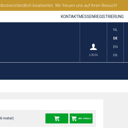
stverständlich bearbeitet. Wir freuen uns auf Ihren Besuch!
KONTAKT
MESSEN
REGISTRIERUNG
NL
DE
EN
LOGIN
FR
50 meter)
alle Farben