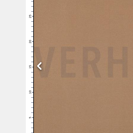
28
27
26
25
24
23
22
21
20
19
18
17
16
15
14
13
12
11
10
9
8
7
6
5
4
3
2