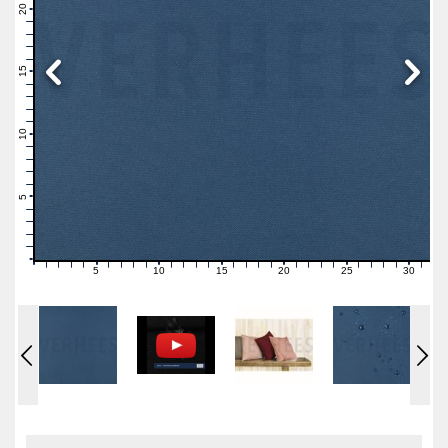
21
20
19
18
17
16
15
14
13
12
11
10
9
8
7
6
5
4
3
2
1
0
5
10
15
20
25
30
0
1
2
3
4
6
7
8
9
11
12
13
14
16
17
18
19
21
22
23
24
26
27
28
29
31