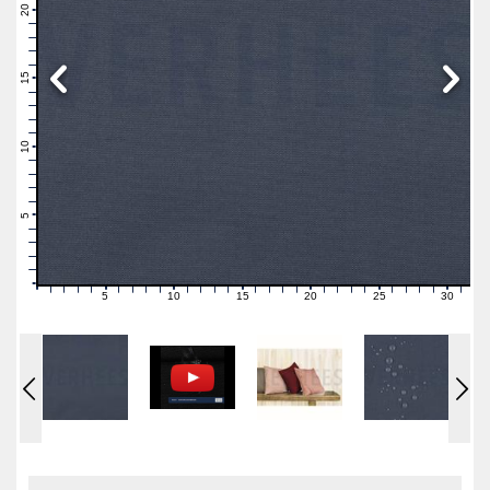
21
20
19
18
17
16
15
14
13
12
11
10
9
8
7
6
5
4
3
2
1
0
5
10
15
20
25
30
0
1
2
3
4
6
7
8
9
11
12
13
14
16
17
18
19
21
22
23
24
26
27
28
29
31