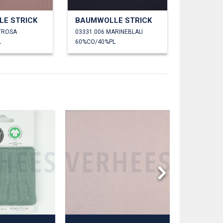
E STRICK
BAUMWOLLE STRICK
LTROSA
03331.006 MARINEBLAU
L
60%CO/40%PL