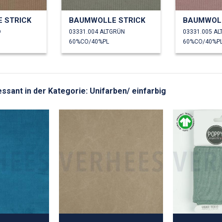
 STRICK
BAUMWOLLE STRICK
BAUMWOLL
D
03331.004 ALTGRÜN
03331.005 A
60%CO/40%PL
60%CO/40%P
ressant in der Kategorie: Unifarben/ einfarbig