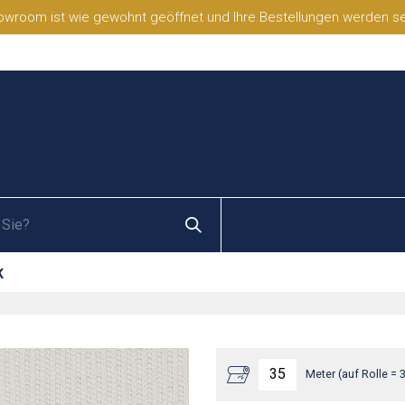
wroom ist wie gewohnt geöffnet und Ihre Bestellungen werden selb
K
Meter (auf Rolle = 