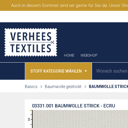
Auch in diesem Sommer sind wir gerne für Sie da. Unser Sho
HOME
WEBSHOP
STOFF KATEGORIE WÄHLEN
Basics
Baumwolle gestrickt
BAUMWOLLE STRIC
03331.001
BAUMWOLLE STRICK - ECRU
31
30
29