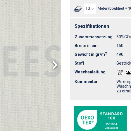
Meter (Doubliert = 1
Spezifikationen
Zusammensetzung
60%CO
Breite in cm
150
2
Gewicht in gr/m
490
Stoff
Gestrick
Waschanleitung
Kommentar
Wir emp
Waschmi
zu erhal