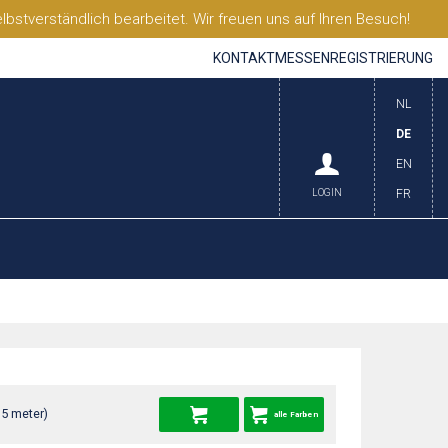
stverständlich bearbeitet. Wir freuen uns auf Ihren Besuch!
KONTAKT
MESSEN
REGISTRIERUNG
NL
DE
EN
LOGIN
FR
35 meter)
alle Farben