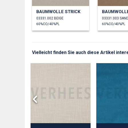
BAUMWOLLE STRICK
BAUMWOLLE
03331.002 BEIGE
03331.003 SAN
60%CO/40%PL
60%CO/40%PL
Vielleicht finden Sie auch diese Artikel inte
ON