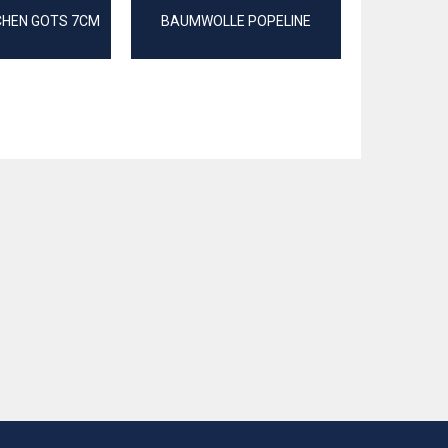
CHEN GOTS 7CM
BAUMWOLLE POPELINE
C