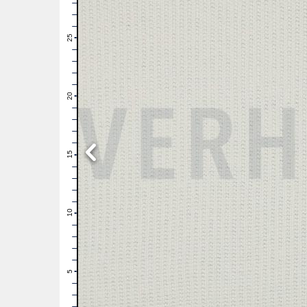
28
27
26
25
24
23
22
21
20
19
18
17
16
15
14
13
12
11
10
9
8
7
6
5
4
3
2