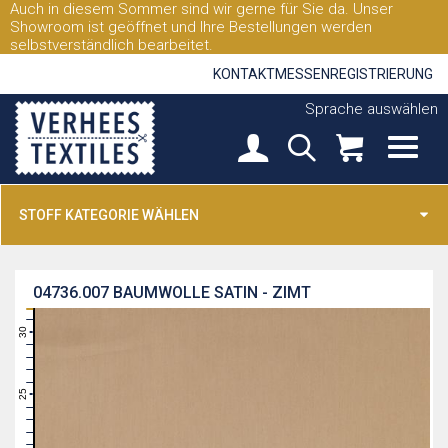
Auch in diesem Sommer sind wir gerne für Sie da. Unser
Showroom ist geöffnet und Ihre Bestellungen werden
selbstverständlich bearbeitet.
KONTAKT
MESSEN
REGISTRIERUNG
Sprache auswählen
STOFF KATEGORIE WÄHLEN
04736.007
BAUMWOLLE SATIN - ZIMT
31
30
29
28
27
26
25
24
23
22