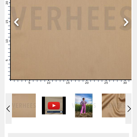
21
20
19
18
17
16
15
14
13
12
11
10
9
8
7
6
5
4
3
2
1
0
5
10
15
20
25
30
0
1
2
3
4
6
7
8
9
11
12
13
14
16
17
18
19
21
22
23
24
26
27
28
29
31