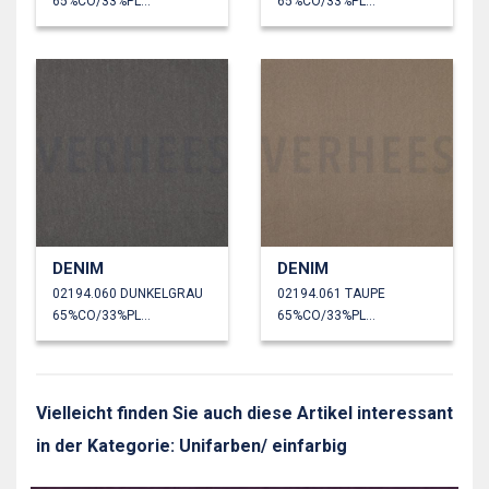
65%CO/33%PL/2%EA
65%CO/33%PL/2%EA
DENIM
DENIM
02194.060 DUNKELGRAU
02194.061 TAUPE
65%CO/33%PL/2%EA
65%CO/33%PL/2%EA
Vielleicht finden Sie auch diese Artikel interessant
in der Kategorie: Unifarben/ einfarbig