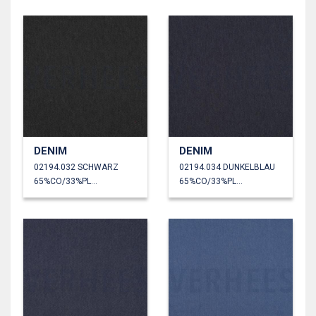
DENIM
DENIM
02194.032 SCHWARZ
02194.034 DUNKELBLAU
65%CO/33%PL/2%EA
65%CO/33%PL/2%EA