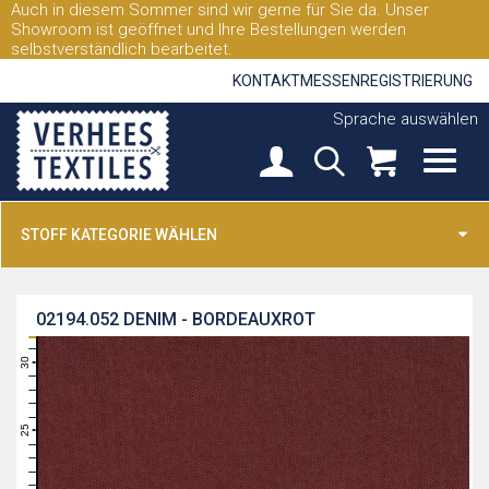
Auch in diesem Sommer sind wir gerne für Sie da. Unser
Showroom ist geöffnet und Ihre Bestellungen werden
selbstverständlich bearbeitet.
KONTAKT
MESSEN
REGISTRIERUNG
Sprache auswählen
STOFF KATEGORIE WÄHLEN
02194.052
DENIM - BORDEAUXROT
31
30
29
28
27
26
25
24
23
22