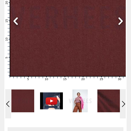
21
20
19
18
17
16
15
14
13
12
11
10
9
8
7
6
5
4
3
2
1
0
5
10
15
20
25
30
0
1
2
3
4
6
7
8
9
11
12
13
14
16
17
18
19
21
22
23
24
26
27
28
29
31