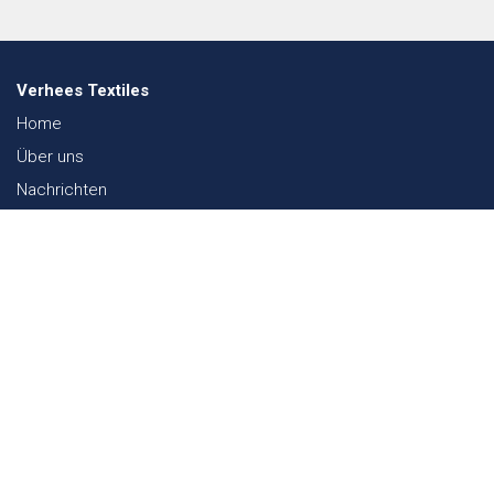
Verhees Textiles
Home
Über uns
Nachrichten
Lookbook
Textil und Nachhaltigkeit
Messen
Kontakt
Webshop
FAQ
Sitemap
Kontakt