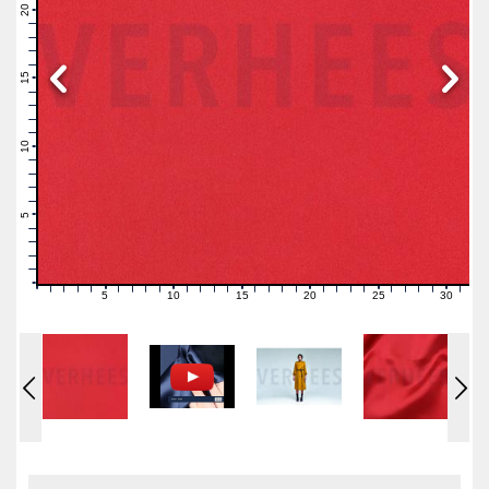
21
20
19
18
17
16
15
14
13
12
11
10
9
8
7
6
5
4
3
2
1
0
5
10
15
20
25
30
0
1
2
3
4
6
7
8
9
11
12
13
14
16
17
18
19
21
22
23
24
26
27
28
29
31