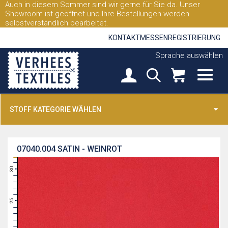
Auch in diesem Sommer sind wir gerne für Sie da. Unser
Showroom ist geöffnet und Ihre Bestellungen werden
selbstverständlich bearbeitet.
KONTAKT
MESSEN
REGISTRIERUNG
Sprache auswählen
STOFF KATEGORIE WÄHLEN
07040.004
SATIN - WEINROT
31
30
29
28
27
26
25
24
23
22