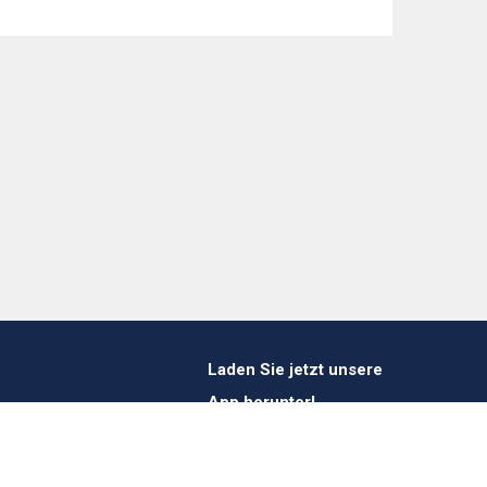
Laden Sie jetzt unsere
App herunter!
1 412 647 347
es@verheestextiles.com