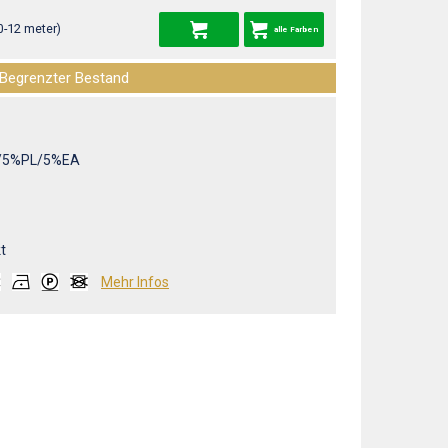
0-12 meter)
alle Farben
Begrenzter Bestand
/5%PL/5%EA
t
Mehr Infos