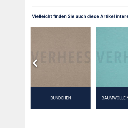
Vielleicht finden Sie auch diese Artikel inte
EY GOTS
BÜNDCHEN
BAUMWOLLE 