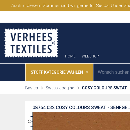
Auch in diesem Sommer sind wir gerne für Sie da. Unser Sho
HOME
WEBSHOP
STOFF KATEGORIE WÄHLEN
Basics
Sweat/ Jogging
COSY COLOURS SWEAT
08764.032
COSY COLOURS SWEAT - SENFGE
31
30
29