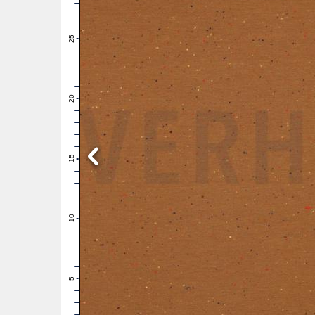
28
27
26
25
24
23
22
21
20
19
18
17
16
15
14
13
12
11
10
9
8
7
6
5
4
3
2