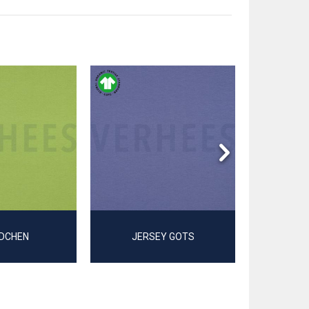
DCHEN
JERSEY GOTS
BAUMW