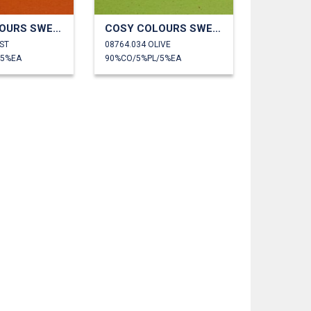
COSY COLOURS SWEAT
COSY COLOURS SWEAT
ST
08764.034 OLIVE
/5%EA
90%CO/5%PL/5%EA