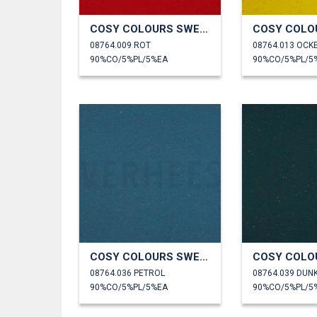
COSY COLOURS SWEAT
08764.009 ROT
08764.013 OCK
90%CO/5%PL/5%EA
90%CO/5%PL/5
COSY COLOURS SWEAT
08764.036 PETROL
08764.039 DUN
90%CO/5%PL/5%EA
90%CO/5%PL/5