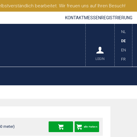
stverständlich bearbeitet. Wir freuen uns auf Ihren Besuch!
KONTAKT
MESSEN
REGISTRIERUNG
NL
DE
EN
LOGIN
FR
50 meter)
alle Farben