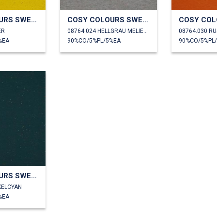
COSY COLOURS SWEAT
COSY COLOURS SWEAT
ER
08764.024 HELLGRAU MELIERT
08764.030 RU
%EA
90%CO/5%PL/5%EA
90%CO/5%PL
COSY COLOURS SWEAT
KELCYAN
%EA