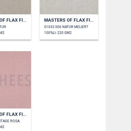
MASTERS OF FLAX FIBRE™ LEINEN 220 G/M²
MASTERS OF FLAX FIBRE™ LEINEN 220 G/M²
ATUR
01032.006 NATUR MELIERT
GM2
100%LI- 220 GM2
MASTERS OF FLAX FIBRE™ LEINEN 220 G/M²
INTAGE ROSA
GM2