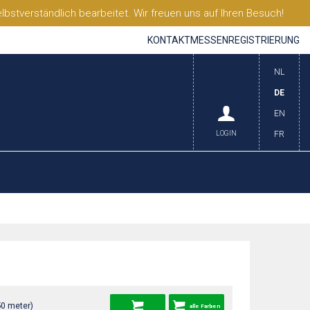
stverständlich bearbeitet. Wir freuen uns auf Ihren Besuch!
KONTAKT
MESSEN
REGISTRIERUNG
NL
DE
EN
LOGIN
FR
50 meter)
alle Farben