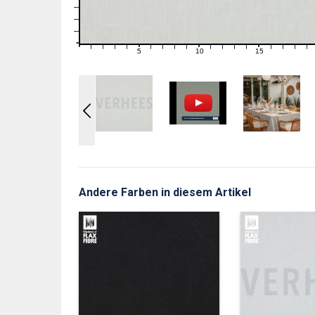
3
2
1
0
0
5
10
15
1
2
3
4
6
7
8
9
11
12
13
14
16
17
18
19
Andere Farben in diesem Artikel