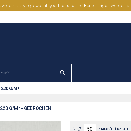
wroom ist wie gewohnt geöffnet und Ihre Bestellungen werden selb
 220 G/M²
 220 G/M² - GEBROCHEN
Meter (auf Rolle = 