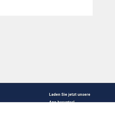
Laden Sie jetzt unsere
App herunter!
1 412 647 347