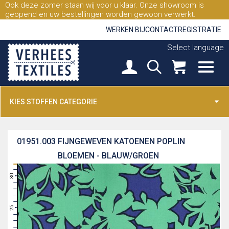
Ook deze zomer staan wij voor u klaar. Onze showroom is
geopend en uw bestellingen worden gewoon verwerkt.
WERKEN BIJ
CONTACT
REGISTRATIE
Select language
KIES STOFFEN CATEGORIE
01951.003
FIJNGEWEVEN KATOENEN POPLIN
BLOEMEN - BLAUW/GROEN
31
30
29
28
27
26
25
24
23