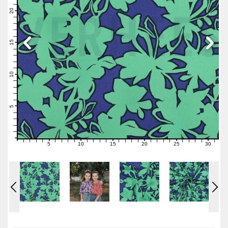
22
21
20
19
18
17
16
15
14
13
12
11
10
9
8
7
6
5
4
3
2
1
0
5
10
15
20
25
30
0
1
2
3
4
6
7
8
9
11
12
13
14
16
17
18
19
21
22
23
24
26
27
28
29
31