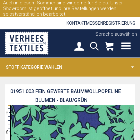
Auch in diesem Sommer sind wir gerne für Sie da. Unser
Showroom ist geöffnet und Ihre Bestellungen werden
selbstverständlich bearbeitet.
KONTAKT
MESSEN
REGISTRIERUNG
Sprache auswählen
STOFF KATEGORIE WÄHLEN
01951.003
FEIN GEWEBTE BAUMWOLLPOPELINE
BLUMEN - BLAU/GRÜN
31
30
29
28
27
26
25
24