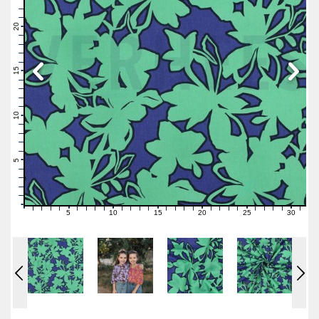
23
22
21
20
19
18
17
16
15
14
13
12
11
10
9
8
7
6
5
4
3
2
1
0
5
10
15
20
25
30
0
1
2
3
4
6
7
8
9
11
12
13
14
16
17
18
19
21
22
23
24
26
27
28
29
31