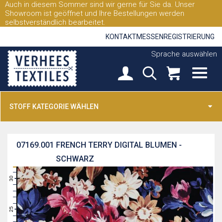
Auch in diesem Sommer sind wir gerne für Sie da. Unser
Showroom ist geöffnet und Ihre Bestellungen werden
selbstverständlich bearbeitet.
KONTAKT
MESSEN
REGISTRIERUNG
Sprache auswählen
STOFF KATEGORIE WÄHLEN
07169.001
FRENCH TERRY DIGITAL BLUMEN -
SCHWARZ
31
30
29
28
27
26
25
24