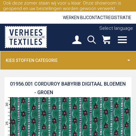
Ook deze zomer staan wij voor u klaar. Onze showroom is
geopend en uw bestellingen worden gewoon verwerkt.
WERKEN BIJ
CONTACT
REGISTRATIE
Select language
KIES STOFFEN CATEGORIE
01956.001
CORDUROY BABYRIB DIGITAAL BLOEMEN
- GROEN
31
30
29
28
27
26
25
24
23