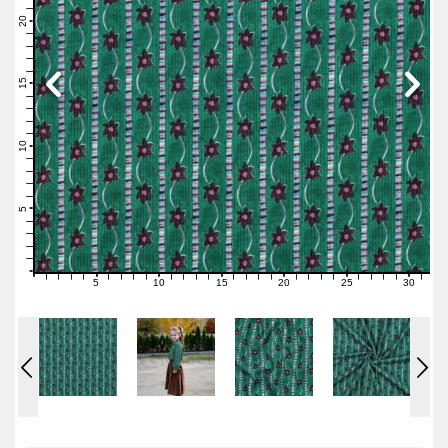
22
21
20
19
18
17
16
15
14
13
12
11
10
9
8
7
6
5
4
3
2
1
0
5
10
15
20
25
30
0
1
2
3
4
6
7
8
9
11
12
13
14
16
17
18
19
21
22
23
24
26
27
28
29
31