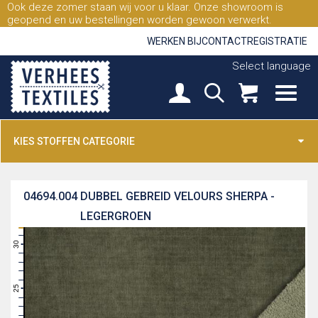
Ook deze zomer staan wij voor u klaar. Onze showroom is
geopend en uw bestellingen worden gewoon verwerkt.
WERKEN BIJ
CONTACT
REGISTRATIE
Select language
KIES STOFFEN CATEGORIE
04694.004
DUBBEL GEBREID VELOURS SHERPA -
LEGERGROEN
31
30
29
28
27
26
25
24
23