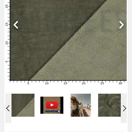
22
21
20
19
18
17
16
15
14
13
12
11
10
9
8
7
6
5
4
3
2
1
0
5
10
15
20
25
30
0
1
2
3
4
6
7
8
9
11
12
13
14
16
17
18
19
21
22
23
24
26
27
28
29
31