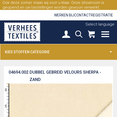
Ook deze zomer staan wij voor u klaar. Onze showroom is
geopend en uw bestellingen worden gewoon verwerkt.
WERKEN BIJ
CONTACT
REGISTRATIE
Select language
KIES STOFFEN CATEGORIE
04694.002
DUBBEL GEBREID VELOURS SHERPA -
ZAND
31
30
29
28
27
26
25
24
23