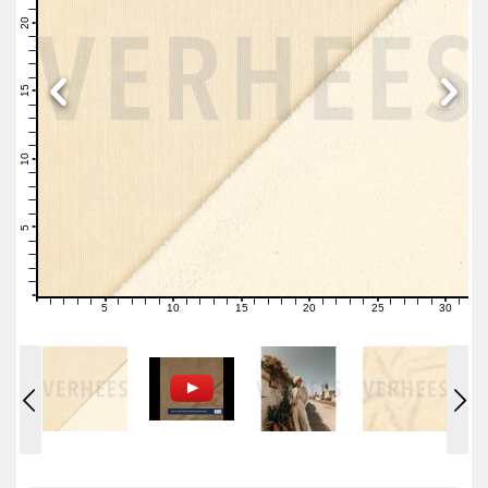
22
21
20
19
18
17
16
15
14
13
12
11
10
9
8
7
6
5
4
3
2
1
0
5
10
15
20
25
30
0
1
2
3
4
6
7
8
9
11
12
13
14
16
17
18
19
21
22
23
24
26
27
28
29
31