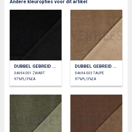
Andere kleuropties voor dit artikel
DUBBEL GEBREID VELOURS SHERPA
DUBBEL GEBREID VELOURS SHERPA
04694.001 ZWART
04694.003 TAUPE
97%PL/3%EA
97%PL/3%EA