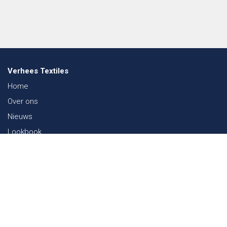
Verhees Textiles
Home
Over ons
Nieuws
Lookbook
Duurzaamheid in de Textiel
Beurzen
Werken bij
Contact
Webshop
FAQ