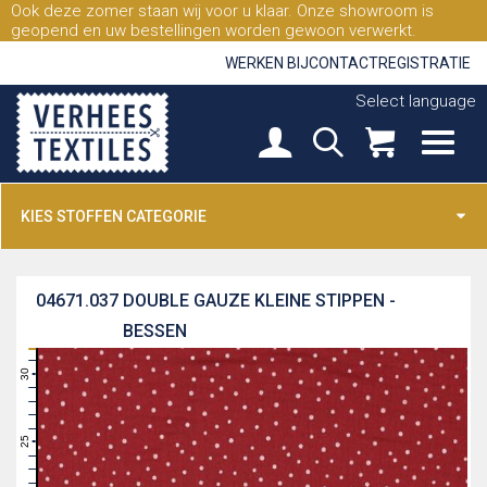
Ook deze zomer staan wij voor u klaar. Onze showroom is
geopend en uw bestellingen worden gewoon verwerkt.
WERKEN BIJ
CONTACT
REGISTRATIE
Select language
KIES STOFFEN CATEGORIE
04671.037
DOUBLE GAUZE KLEINE STIPPEN -
BESSEN
31
30
29
28
27
26
25
24
23