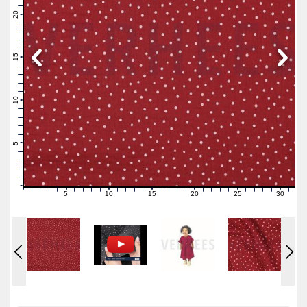
22
21
20
19
18
17
16
15
14
13
12
11
10
9
8
7
6
5
4
3
2
1
0
5
10
15
20
25
30
0
1
2
3
4
6
7
8
9
11
12
13
14
16
17
18
19
21
22
23
24
26
27
28
29
31