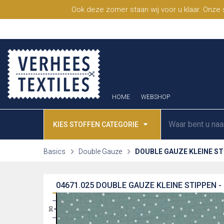
Ook deze zomer staan wij voor u klaar. Onze
HOME
WEBSHOP
KIES STOFFEN CATEGORIE
Basics
Double Gauze
DOUBLE GAUZE KLEINE S
04671.025
DOUBLE GAUZE KLEINE STIPPEN 
31
30
29