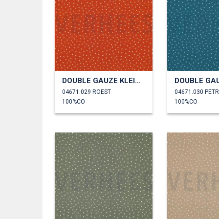
DOUBLE GAUZE KLEINE STIPPEN
04671.029 ROEST
04671.030 PET
100%CO
100%CO