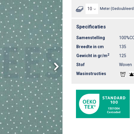
Meter (Gedoubleerd 
Specificaties
Samenstelling
100%C
Breedte in cm
135
2
Gewicht in gr/m
125
Stof
Woven
Wasinstructies