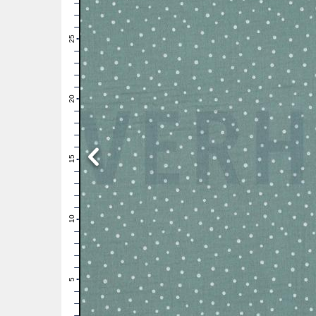
28
27
26
25
24
23
22
21
20
19
18
17
16
15
14
13
12
11
10
9
8
7
6
5
4
3
2