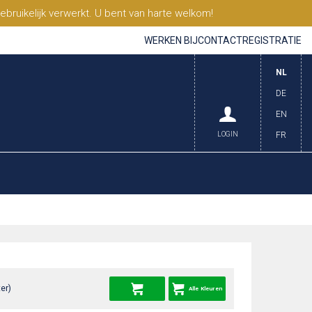
ruikelijk verwerkt. U bent van harte welkom!
WERKEN BIJ
CONTACT
REGISTRATIE
NL
DE
EN
LOGIN
FR
er)
Alle Kleuren