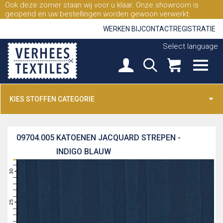
Ook deze zomer staan wij voor u klaar. Onze showroom is
geopend en uw bestellingen worden gewoon verwerkt.
WERKEN BIJ
CONTACT
REGISTRATIE
Select language
KIES STOFFEN CATEGORIE
09704.005
KATOENEN JACQUARD STREPEN -
INDIGO BLAUW
31
30
29
28
27
26
25
24
23