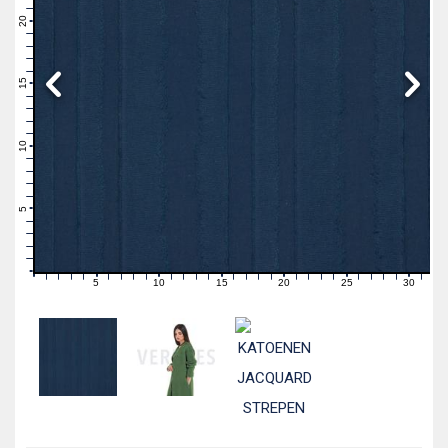
22
21
20
19
18
17
16
15
14
13
12
11
10
9
8
7
6
5
4
3
2
1
0
5
10
15
20
25
30
0
1
2
3
4
6
7
8
9
11
12
13
14
16
17
18
19
21
22
23
24
26
27
28
29
31