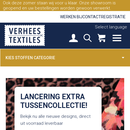
Ook deze zomer staan wij voor u klaar. Onze showroom is
geopend en uw bestellingen worden gewoon verwerkt.
WERKEN BIJ
CONTACT
REGISTRATIE
Select language
KIES STOFFEN CATEGORIE
LANCERING EXTRA
TUSSENCOLLECTIE!
Bekijk nu alle nieuwe designs, direct
uit voorraad leverbaar