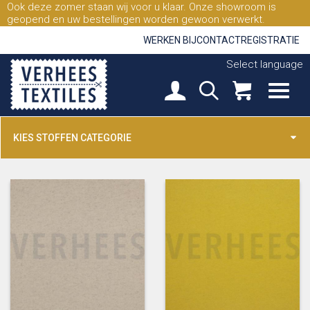
Ook deze zomer staan wij voor u klaar. Onze showroom is
geopend en uw bestellingen worden gewoon verwerkt.
WERKEN BIJ
CONTACT
REGISTRATIE
Select language
KIES STOFFEN CATEGORIE