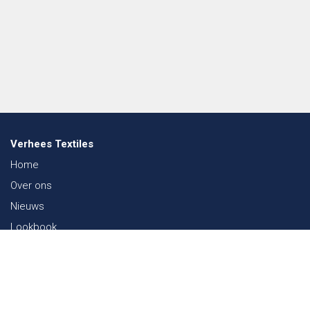
Verhees Textiles
Home
Over ons
Nieuws
Lookbook
Duurzaamheid in de Textiel
Beurzen
Werken bij
Contact