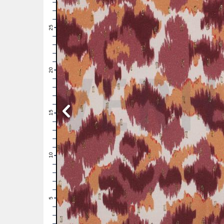
28
27
26
25
24
23
22
21
20
19
18
17
16
15
14
13
12
11
10
9
8
7
6
5
4
3
2