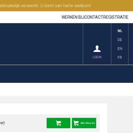
ruikelijk verwerkt. U bent van harte welkom!
WERKEN BIJ
CONTACT
REGISTRATIE
NL
DE
EN
LOGIN
FR
er)
Alle Kleuren