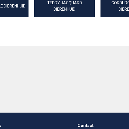
TEDDY JACQUARD
CORDURO
E DIERENHUID
DIERENHUID
DIER
s
Contact