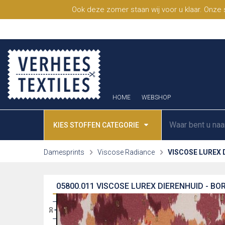
Ook deze zomer staan wij voor u klaar. Onze
HOME
WEBSHOP
KIES STOFFEN CATEGORIE
Damesprints
Viscose Radiance
VISCOSE LUREX 
05800.011
VISCOSE LUREX DIERENHUID - B
31
30
29