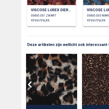
VISCOSE LUREX DIERENHUID
05800.001 ZWART
05800.003 MAR
95%VI/5%LRX
95%VI/5%LRX
Deze artikelen zijn wellicht ook interessant 
ADSTOF
RENHUID