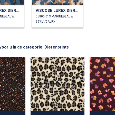
VISCOSE LUREX DIERENHUID
VISCOSE LUREX DIERENHUID
INEBLAUW
05800.013 MARINEBLAUW
95%VI/5%LRX
voor u in de categorie: Dierenprints