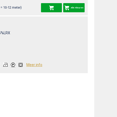
= 10-12 meter)
Alle Kleuren
5%LRX
Meer info