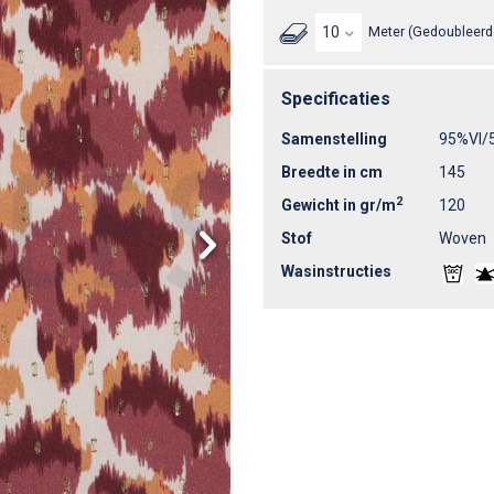
Meter (Gedoubleerd 
Specificaties
Samenstelling
95%VI/
Breedte in cm
145
2
Gewicht in gr/m
120
Stof
Woven
Wasinstructies