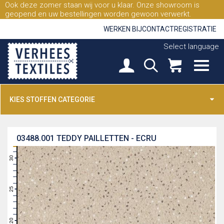
Ook deze zomer staan wij voor u klaar. Onze showroom is
geopend en uw bestellingen worden gewoon verwerkt.
WERKEN BIJ
CONTACT
REGISTRATIE
Select language
KIES STOFFEN CATEGORIE
03488.001
TEDDY PAILLETTEN - ECRU
31
30
29
28
27
26
25
24
23
22
21
20