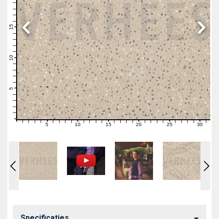
19
18
17
16
15
14
13
12
11
10
9
8
7
6
5
4
3
2
1
0
5
10
15
20
25
30
0
1
2
3
4
6
7
8
9
11
12
13
14
16
17
18
19
21
22
23
24
26
27
28
29
31
Specificaties