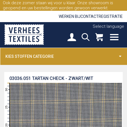
Ook deze zomer staan wij voor u klaar. Onze showroom is
geopend en uw bestellingen worden gewoon verwerkt.
WERKEN BIJ
CONTACT
REGISTRATIE
Select language
KIES STOFFEN CATEGORIE
03036.051
TARTAN CHECK - ZWART/WIT
31
30
29
28
27
26
25
24
23
22
21
20