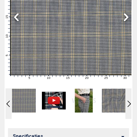
19
18
17
16
15
14
13
12
11
10
9
8
7
6
5
4
3
2
1
0
5
10
15
20
25
30
0
1
2
3
4
6
7
8
9
11
12
13
14
16
17
18
19
21
22
23
24
26
27
28
29
31
Specificaties