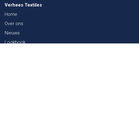
Verhees Textiles
Home
Over ons
Nieuws
Lookbook
Duurzaamheid in de Textiel
Beurzen
Werken bij
Contact
Webshop
FAQ
Sitemap
Contact
Paalgravenlaan 10