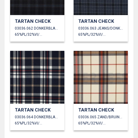
TARTAN CHECK
TARTAN CHECK
03036.062 DONKERBLAUW/JEANS/CAMEL
03036.063 JEANS/DONKERBLAUW/GRIJS
65%PL/32%VI/3%EA
65%PL/32%VI/3%EA
TARTAN CHECK
TARTAN CHECK
03036.064 DONKERBLAUW/WIT/CAMEL/ROOD
03036.065 ZAND/BRUIN/ORANJE
65%PL/32%VI/3%EA
65%PL/32%VI/3%EA