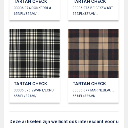
TARTAN CHECK
TARTAN CHECK
03036.074 DONKERBLAUW/CAMEL
03036.075 BEIGE/ZWART
65%PL/32%VI/3%EA
65%PL/32%VI/3%EA
TARTAN CHECK
TARTAN CHECK
03036.076 ZWART/ECRU
03036.077 MARINEBLAUW/BEIGE
65%PL/32%VI/3%EA
65%PL/32%VI/3%EA
Deze artikelen zijn wellicht ook interessant voor u