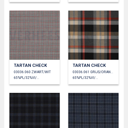
TARTAN CHECK
TARTAN CHECK
03036.060 ZWART/WIT
03036.061 GRIJS/ORANJE/ZAND
65%PL/32%VI/3%EA
65%PL/32%VI/3%EA