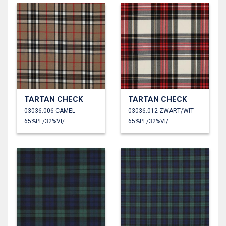
TARTAN CHECK
TARTAN CHECK
03036.006 CAMEL
03036.012 ZWART/WIT
65%PL/32%VI/3%EA
65%PL/32%VI/3%EA