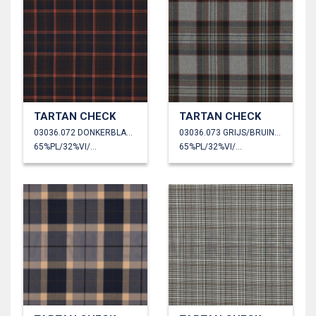
TARTAN CHECK
TARTAN CHECK
03036.072 DONKERBLAUW/BRUIN/CAMEL
03036.073 GRIJS/BRUIN/LIMOEN
65%PL/32%VI/3%EA
65%PL/32%VI/3%EA