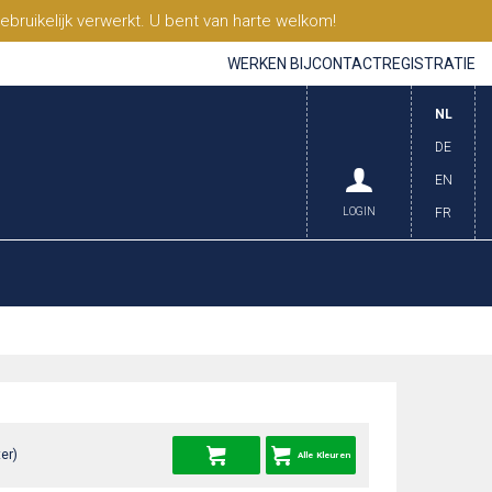
ruikelijk verwerkt. U bent van harte welkom!
WERKEN BIJ
CONTACT
REGISTRATIE
NL
DE
EN
LOGIN
FR
er)
Alle Kleuren