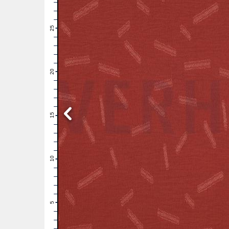
28
27
26
25
24
23
22
21
20
19
18
17
16
15
14
13
12
11
10
9
8
7
6
5
4
3
2