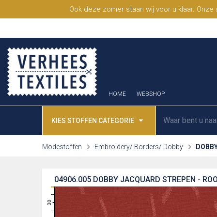
Ook deze zomer staan wij voor u klaar. Onze
HOME
WEBSHOP
KIES STOFFEN CATEGORIE
Modestoffen
Embroidery/ Borders/ Dobby
DOBBY
04906.005
DOBBY JACQUARD STREPEN - RO
31
30
29