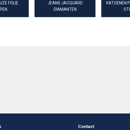
UZE FOLIE
JEANS JACQUARD
KATOENEN P
PEN
DIAMANTEN
ST
s
Contact