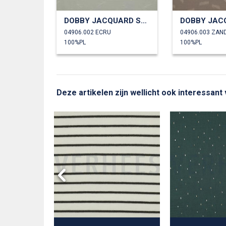
DOBBY JACQUARD STREPEN
04906.002 ECRU
04906.003 ZAN
100%PL
100%PL
Deze artikelen zijn wellicht ook interessant
ERSUCKER
ITEN