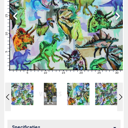
19
18
17
16
15
14
13
12
11
10
9
8
7
6
5
4
3
2
1
0
5
10
15
20
25
30
0
1
2
3
4
6
7
8
9
11
12
13
14
16
17
18
19
21
22
23
24
26
27
28
29
31
Specificaties