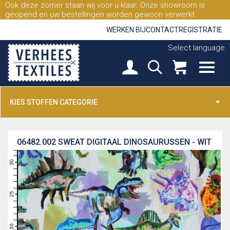
Ook deze zomer staan wij voor u klaar. Onze showroom is
geopend en uw bestellingen worden gewoon verwerkt.
WERKEN BIJ
CONTACT
REGISTRATIE
Select language
KIES STOFFEN CATEGORIE
06482.002
SWEAT DIGITAAL DINOSAURUSSEN - WIT
31
30
29
28
27
26
25
24
23
22
21
20