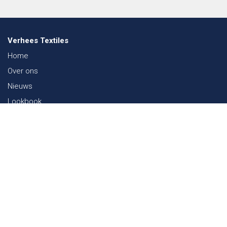
Verhees Textiles
Home
Over ons
Nieuws
Lookbook
Duurzaamheid in de Textiel
Beurzen
Werken bij
Contact
Webshop
FAQ
Sitemap