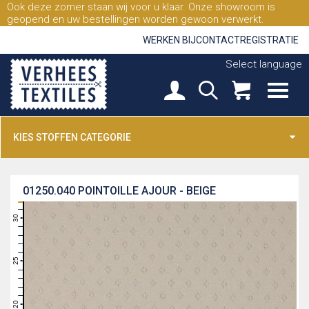
Ook deze zomer staan wij voor u klaar. Onze showroom is
geopend en uw bestellingen worden gewoon verwerkt.
WERKEN BIJ
CONTACT
REGISTRATIE
Select language
KIES STOFFEN CATEGORIE
01250.040
POINTOILLE AJOUR - BEIGE
31
30
29
28
27
26
25
24
23
22
21
20