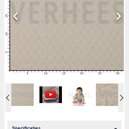
19
18
17
16
15
14
13
12
11
10
9
8
7
6
5
4
3
2
1
0
5
10
15
20
25
30
0
1
2
3
4
6
7
8
9
11
12
13
14
16
17
18
19
21
22
23
24
26
27
28
29
31
Specificaties