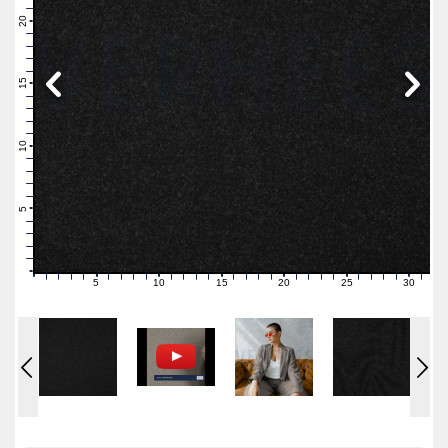
22
21
20
19
18
17
16
15
14
13
12
11
10
9
8
7
6
5
4
3
2
1
0
5
10
15
20
25
30
0
1
2
3
4
6
7
8
9
11
12
13
14
16
17
18
19
21
22
23
24
26
27
28
29
31