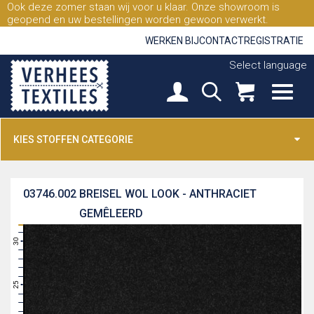
Ook deze zomer staan wij voor u klaar. Onze showroom is
geopend en uw bestellingen worden gewoon verwerkt.
WERKEN BIJ
CONTACT
REGISTRATIE
Select language
KIES STOFFEN CATEGORIE
03746.002
BREISEL WOL LOOK - ANTHRACIET
GEMÊLEERD
31
30
29
28
27
26
25
24
23