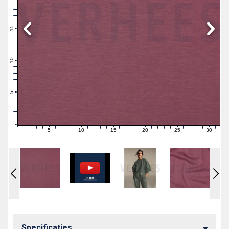
19
18
17
16
15
14
13
12
11
10
9
8
7
6
5
4
3
2
1
0
5
10
15
20
25
30
0
1
2
3
4
6
7
8
9
11
12
13
14
16
17
18
19
21
22
23
24
26
27
28
29
31
Specificaties