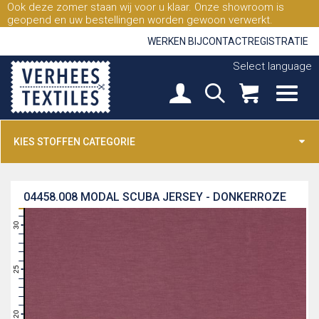
Ook deze zomer staan wij voor u klaar. Onze showroom is
geopend en uw bestellingen worden gewoon verwerkt.
WERKEN BIJ
CONTACT
REGISTRATIE
Select language
KIES STOFFEN CATEGORIE
04458.008
MODAL SCUBA JERSEY - DONKERROZE
31
30
29
28
27
26
25
24
23
22
21
20