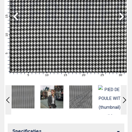
19
18
17
16
15
14
13
12
11
10
9
8
7
6
5
4
3
2
1
0
5
10
15
20
25
30
0
1
2
3
4
6
7
8
9
11
12
13
14
16
17
18
19
21
22
23
24
26
27
28
29
31
Specificaties