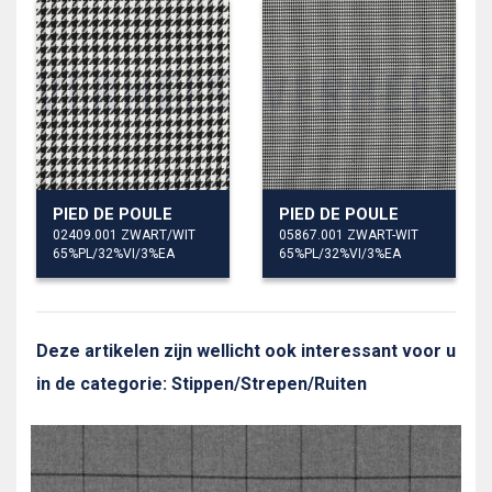
PIED DE POULE
PIED DE POULE
02409.001 ZWART/WIT
05867.001 ZWART-WIT
65%PL/32%VI/3%EA
65%PL/32%VI/3%EA
Deze artikelen zijn wellicht ook interessant voor u
in de categorie: Stippen/Strepen/Ruiten