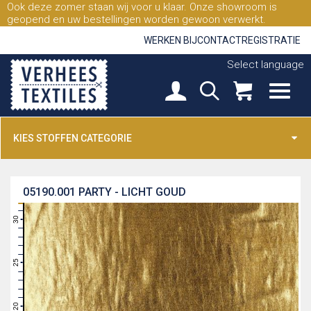
Ook deze zomer staan wij voor u klaar. Onze showroom is
geopend en uw bestellingen worden gewoon verwerkt.
WERKEN BIJ
CONTACT
REGISTRATIE
Select language
KIES STOFFEN CATEGORIE
05190.001
PARTY - LICHT GOUD
31
30
29
28
27
26
25
24
23
22
21
20