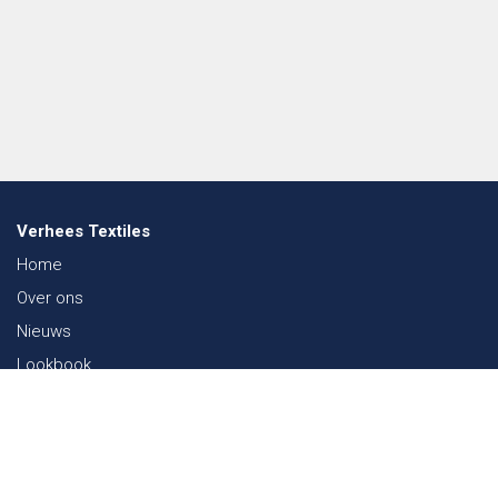
Verhees Textiles
Home
Over ons
Nieuws
Lookbook
Duurzaamheid in de Textiel
Beurzen
Werken bij
Contact