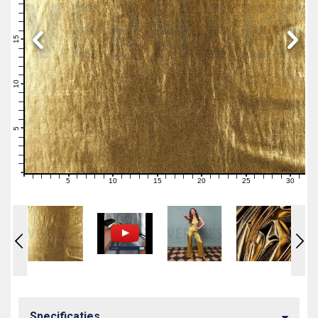
19
18
17
16
15
14
13
12
11
10
9
8
7
6
5
4
3
2
1
0
5
10
15
20
25
30
0
1
2
3
4
6
7
8
9
11
12
13
14
16
17
18
19
21
22
23
24
26
27
28
29
31
Specificaties