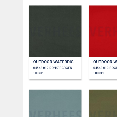
OUTDOOR WATERDICHT
04542.012 DONKERGROEN
04542.013 ROO
100%PL
100%PL