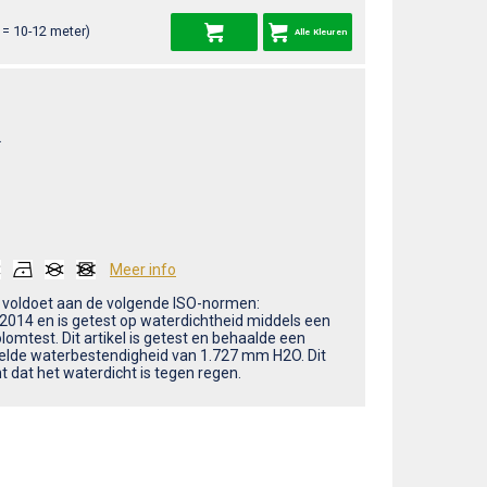
= 10-12 meter)
Alle Kleuren
L
Meer info
m voldoet aan de volgende ISO-normen:
2014 en is getest op waterdichtheid middels een
omtest. Dit artikel is getest en behaalde een
lde waterbestendigheid van 1.727 mm H2O. Dit
t dat het waterdicht is tegen regen.