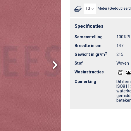
Meter (Gedoubleerd 
Specificaties
Samenstelling
100%P
Breedte in cm
147
2
Gewicht in gr/m
215
Stof
Woven
Wasinstructies
Opmerking
Dit ite
ISO811:
waterkol
gemidde
beteken