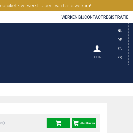
ruikelijk verwerkt. U bent van harte welkom!
WERKEN BIJ
CONTACT
REGISTRATIE
NL
DE
EN
LOGIN
FR
er)
Alle Kleuren