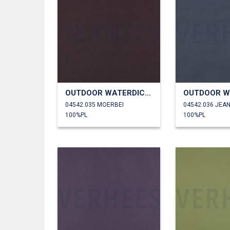
OUTDOOR WATERDICHT
04542.035 MOERBEI
04542.036 JEA
100%PL
100%PL