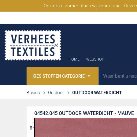
Ook deze zomer staan wij voor u klaar. Onze
HOME
WEBSHOP
KIES STOFFEN CATEGORIE
Basics
Outdoor
OUTDOOR WATERDICHT
04542.045
OUTDOOR WATERDICHT - MAUVE
31
30
29