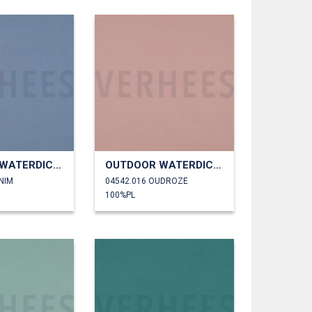
OUTDOOR WATERDICHT
OUTDOOR WATERDICHT
NIM
04542.016 OUDROZE
100%PL