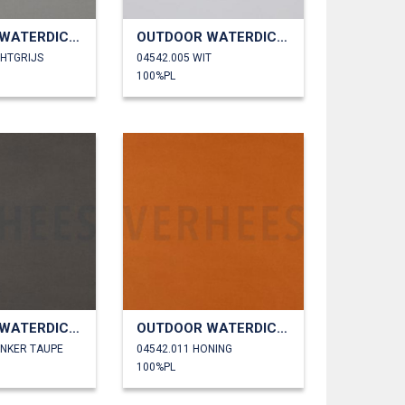
OUTDOOR WATERDICHT
OUTDOOR WATERDICHT
CHTGRIJS
04542.005 WIT
100%PL
OUTDOOR WATERDICHT
OUTDOOR WATERDICHT
ONKER TAUPE
04542.011 HONING
100%PL