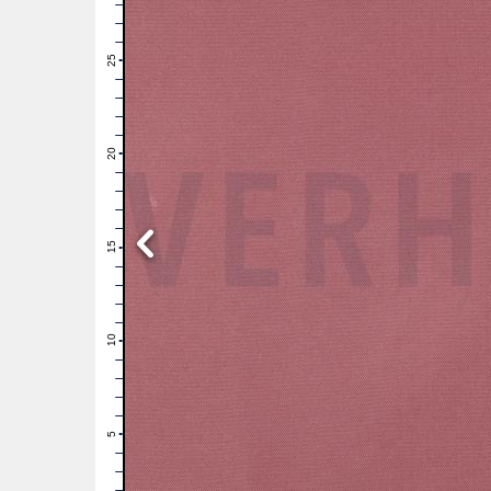
28
27
26
25
24
23
22
21
20
19
18
17
16
15
14
13
12
11
10
9
8
7
6
5
4
3
2