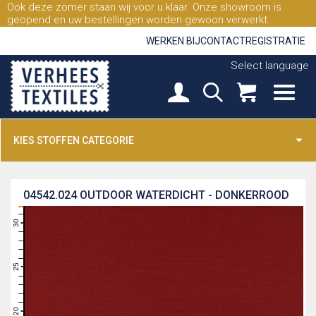
Ook deze zomer staan wij voor u klaar. Onze showroom is
geopend en uw bestellingen worden gewoon verwerkt.
WERKEN BIJ
CONTACT
REGISTRATIE
Select language
KIES STOFFEN CATEGORIE
04542.024
OUTDOOR WATERDICHT - DONKERROOD
31
30
29
28
27
26
25
24
23
22
21
20