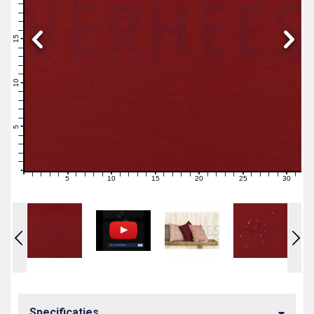
19
18
17
16
15
14
13
12
11
10
9
8
7
6
5
4
3
2
1
0
5
10
15
20
25
30
0
1
2
3
4
6
7
8
9
11
12
13
14
16
17
18
19
21
22
23
24
26
27
28
29
31
Specificaties